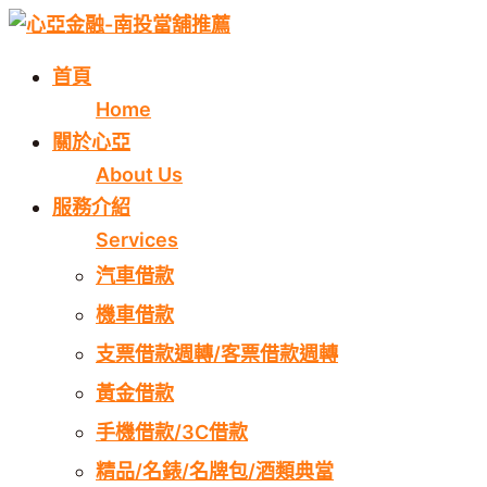
跳
至
首頁
主
Home
要
關於心亞
內
About Us
容
服務介紹
Services
汽車借款
機車借款
支票借款週轉/客票借款週轉
黃金借款
手機借款/3C借款
精品/名錶/名牌包/酒類典當