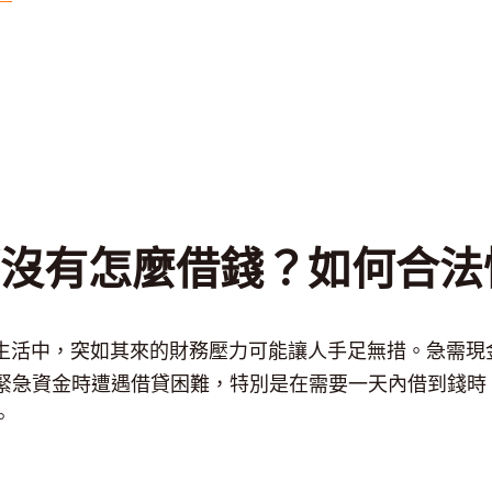
沒有怎麼借錢？如何合法
生活中，突如其來的財務壓力可能讓人手足無措。急需現
要緊急資金時遭遇借貸困難，特別是在需要一天內借到錢
。