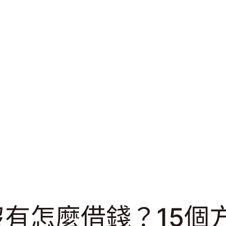
有怎麼借錢？15個