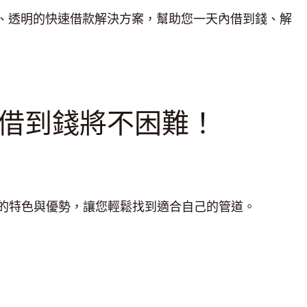
、透明的快速借款解決方案，幫助您一天內借到錢、解
內借到錢將不困難！
式的特色與優勢，讓您輕鬆找到適合自己的管道。