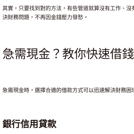
其實，只要找到對的方法，有些管道就算沒有工作、沒
決財務問題，不再因金錢壓力發愁。
急需現金？教你快速借錢
急需現金時，選擇合適的借款方式可以迅速解決財務困
銀行信用貸款