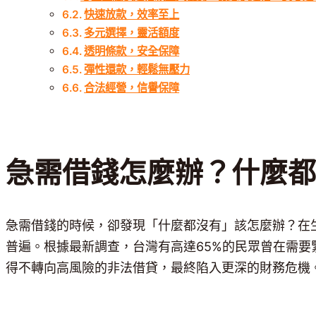
快速放款，效率至上
多元選擇，靈活額度
透明條款，安全保障
彈性還款，輕鬆無壓力
合法經營，信譽保障
急需借錢怎麼辦？什麼都
急需借錢的時候，卻發現「什麼都沒有」該怎麼辦？在
普遍。根據最新調查，台灣有高達65%的民眾曾在需
得不轉向高風險的非法借貸，最終陷入更深的財務危機