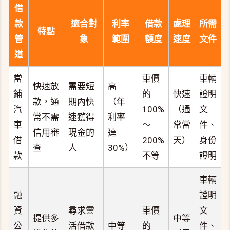
借
款
適合對
利率
借款
處理
所需
特點
管
象
範圍
額度
速度
文件
道
當
車價
車輛
快速放
需要短
高
鋪
的
快速
證明
款，通
期內快
（年
汽
100%
（通
文
常不需
速獲得
利率
車
～
常當
件、
信用審
現金的
達
借
200%
天）
身份
查
人
30%）
款
不等
證明
車輛
融
證明
資
尋求靈
車價
文
提供多
中等
公
活借款
中等
的
件、