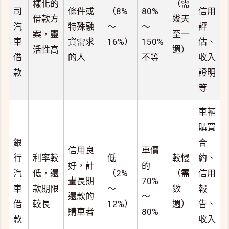
樣化的
（需
司
條件或
（8%
80%
信用
借款方
幾天
汽
特殊融
～
～
評
案，靈
至一
車
資需求
16%）
150%
估、
活性高
週）
借
的人
不等
收入
款
證明
等
車輛
購買
銀
合
信用良
車價
行
利率較
低
較慢
約、
好，計
的
汽
低，還
（2%
（需
信用
畫長期
70%
車
款期限
～
數
報
還款的
～
借
較長
12%）
週）
告、
購車者
80%
款
收入