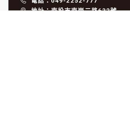
電話：049-2252-777
地址：南投市南崗二路632號
信箱：
xinya6768@gmail.com