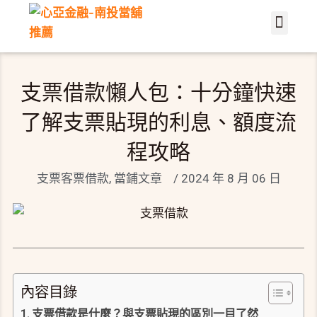
關於心亞
服務介紹
當鋪文章
聯繫我們
About Us
Contact Us
支票借款懶人包：十分鐘快速
了解支票貼現的利息、額度流
程攻略
支票客票借款
,
當鋪文章
/
2024 年 8 月 06 日
內容目錄
支票借款是什麼？與支票貼現的區別一目了然