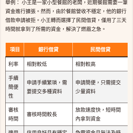
舉例： 小王是一家小型餐館的老闆，近期餐館需要一筆
資金進行擴張。然而，由於餐館營收不穩定，他的銀行
借款申請被拒。小王轉而選擇了民間借貸，僅用了三天
時間就拿到了所需的資金，解決了燃眉之急。
項目
銀行借貸
民間借貸
利率
相對較低
相對較高
手續
申請手續繁瑣，需
申請簡便，只需提交
簡便
要提交多種資料
少量資料
性
審核
放款速度快，短時間
審核時間較長
時間
內拿到資金
適用
信用良好且有穩定
急需資金且無法及時