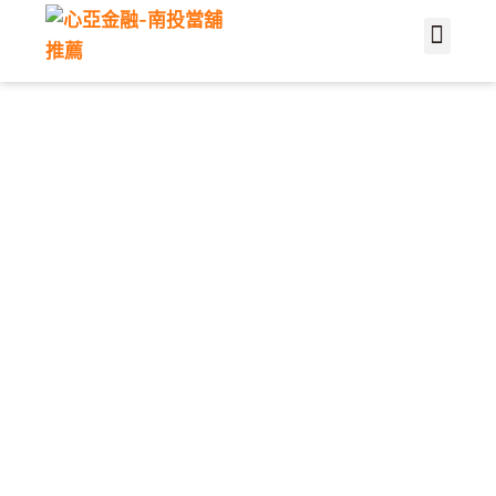
關於心亞
服務介紹
當鋪文章
聯繫我們
About Us
Contact Us