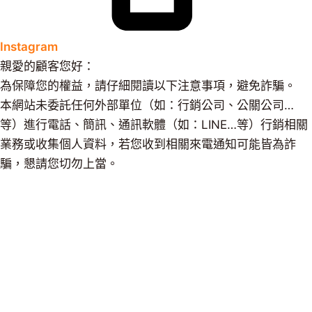
Instagram
親愛的顧客您好：
為保障您的權益，請仔細閱讀以下注意事項，避免詐騙。
本網站未委託任何外部單位（如：行銷公司、公關公司…
等）進行電話、簡訊、通訊軟體（如：LINE…等）行銷相關
業務或收集個人資料，若您收到相關來電通知可能皆為詐
騙，懇請您切勿上當。
借款須知：
1.還款期數：最低3期～最高60期，不得要求在放款後60天
或更短期限內全額清償借款。
2.借款利率：年利率12%起，最高30%。