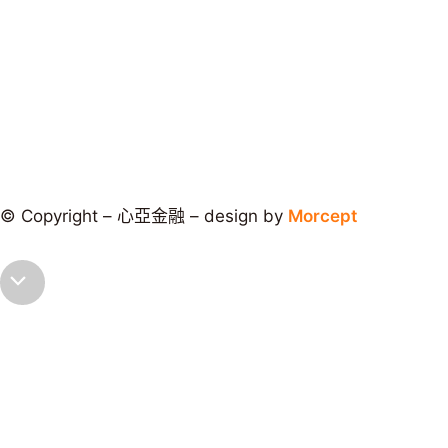
3.參考範例：依據個案借款授信條件不同而有所差異，假設
貸一筆新台幣100,000元款項，還款期為60個月，開辦手續
費倉棧費為新台幣3,000元，總費用年百分率為12%，等於
每月還款額度應為新台幣 2224元，而總還款額則為新台幣
133440元。
© Copyright – 心亞金融 – design by
Morcept
返
回
頂
端