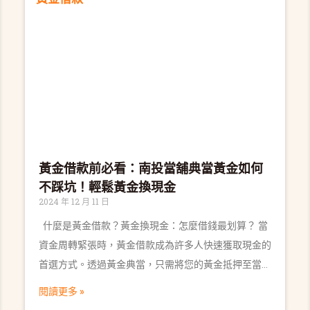
多 什麼是黃金典當（黃金借款）？ 黃金典當，就是把
黃金「押」
黃金借款前必看：南投當舖典當黃金如何
不踩坑！輕鬆黃金換現金
2024 年 12 月 11 日
什麼是黃金借款？黃金換現金：怎麼借錢最划算？ 當
資金周轉緊張時，黃金借款成為許多人快速獲取現金的
首選方式。透過黃金典當，只需將您的黃金抵押至當
舖，即可迅速變現，解決財務困境。不管您是初次嘗試
閱讀更多 »
當鋪黃金借錢，還是在尋找更划算的借款選項，這篇文