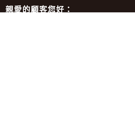
親愛的顧客您好：
為保障您的權益，請仔細閱讀以下注意事項，避免
詐騙。
本網站未委託任何外部單位（如：行銷公司、公關
公司…等）進行電話、簡訊、通訊軟體（如：LINE…
等）行銷相關業務或收集個人資料，若您收到相關
來電通知可能皆為詐騙，懇請您切勿上當。
借款須知：
1.還款期數：最低3期～最高60期，不得要求在放款後
60天或更短期限內全額清償借款。
2.借款利率：年利率12%起，最高30%。