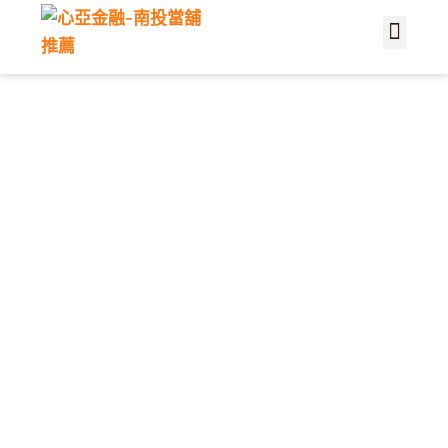
關於心亞
服務介紹
當鋪文章
聯繫我們
About Us
Contact Us