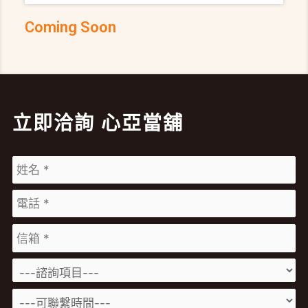
章將帶您了解如何善用黃金價值，找到最適合的借款方
Coming Soon
案！ 急需現金怎麼辦？黃金典當與黃金收購有何差
別？ 不管是短期資金需求，還是長期財務規
立即洽詢 心亞當舖