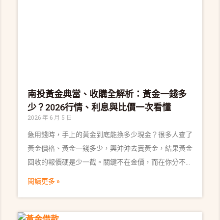
南投黃金典當、收購全解析：黃金一錢多
少？2026行情、利息與比價一次看懂
2026 年 6 月 5 日
急用錢時，手上的黃金到底能換多少現金？很多人查了
黃金價格、黃金一錢多少，興沖沖去賣黃金，結果黃金
回收的報價硬是少一截。關鍵不在金價，而在你分不分
得清黃金典當與收購黃金——「當」能贖回、「賣」斷
閱讀更多 »
尾換現。這篇用當舖實務角度，把黃金典當、黃金借
款、收購怎麼選、利息怎麼算與行情比較一次說清楚。
黃金典當 vs 黃金收購：先搞懂這兩條路，錢才拿得最